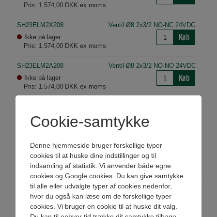
Pris: 1.574,00 DKK ex moms
SH23ELM2X208
Ventil Ø8 2x3/2 NO-NC 24VDC
Køb
Ikke på lager
Pris: 1.574,00 DKK ex moms
SH23ELM2A208
Ventil Ø8 2x3/2 NO-NO 24VDC
Køb
Ikke på lager
Pris: 1.574,00 DKK ex moms
SH2M08
Blankingplate Ø8 mono ext.p
Cookie-samtykke
Køb
På lager
Pris: 628,00 DKK ex moms
Denne hjemmeside bruger forskellige typer
SH2B08
Blankingplate Ø8 bist. ext.p
cookies til at huske dine indstillinger og til
Køb
På lager
indsamling af statistik. Vi anvender både egne
Pris: 628,00 DKK ex moms
cookies og Google cookies. Du kan give samtykke
til alle eller udvalgte typer af cookies nedenfor,
EH2SH
Endeplade kit SUB-D horisontal
hvor du også kan læse om de forskellige typer
Køb
På lager
cookies. Vi bruger en cookie til at huske dit valg.
Pris: 1.004,00 DKK ex moms
Du kan til enhver tid trække dit samtykke tilbage