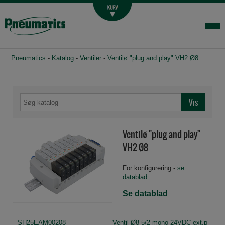
Luftbehandling
Fittings og slange
Hydraulik
Pneumatics
-
Katalog
-
Ventiler
-
Ventilø "plug and play" VH2 Ø8
Handelsbetingelser
Agenturer
Om os
Kontakt
Ventilø "plug and play"
Login-infocenter
VH2 Ø8
For konfigurering -
se
datablad
.
Se datablad
SH25EAM00208
Ventil Ø8 5/2 mono 24VDC ext.p