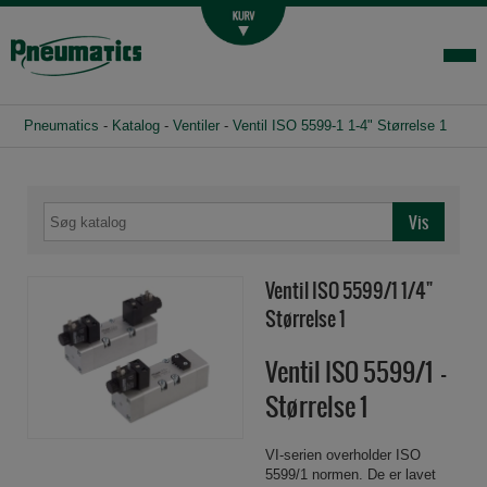
Luftbehandling
Fittings og slange
Hydraulik
Pneumatics
-
Katalog
-
Ventiler
-
Ventil ISO 5599-1 1-4" Størrelse 1
Handelsbetingelser
Agenturer
Om os
Kontakt
Ventil ISO 5599/1 1/4"
Login-infocenter
Størrelse 1
Ventil ISO 5599/1 -
Størrelse 1
VI-serien overholder ISO
5599/1 normen. De er lavet