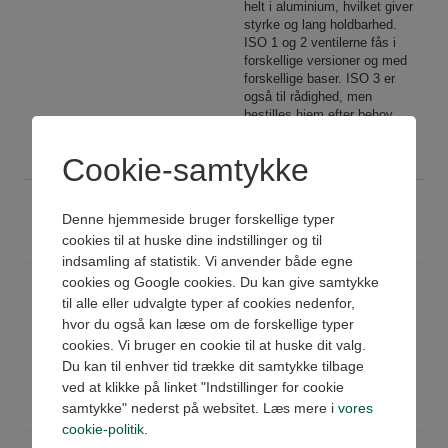
helt i aluminium, hvilket giver
styrke og lang holdbarhed.
ISO 1 og 2 ventilerne fås i
forskellige versioner og med
forskellige baser. ISO 3 er
også til rådighed, men
bestilles hjem efter behov.
Se datablad og 3D
Cookie-samtykke
VI115010
Ventil 5/2 ISO1 pilot/spring
Denne hjemmeside bruger forskellige typer
Køb
På lager
cookies til at huske dine indstillinger og til
Pris: 579,00 DKK ex moms
indsamling af statistik. Vi anvender både egne
cookies og Google cookies. Du kan give samtykke
VI115020
Ventil 5/2 ISO1 pilot/pilot
til alle eller udvalgte typer af cookies nedenfor,
Køb
Ikke på lager
hvor du også kan læse om de forskellige typer
Pris: 592,00 DKK ex moms
cookies. Vi bruger en cookie til at huske dit valg.
Du kan til enhver tid trække dit samtykke tilbage
VI116021
Ventil 5/3 APB ISO1 pilot/pil
ved at klikke på linket "Indstillinger for cookie
Køb
Ikke på lager
samtykke" nederst på websitet. Læs mere i
vores
Pris: 718,00 DKK ex moms
cookie-politik
.