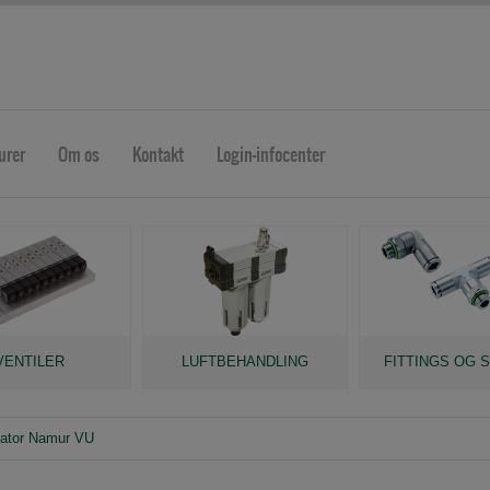
urer
Om os
Kontakt
Login-infocenter
VENTILER
LUFTBEHANDLING
FITTINGS OG 
tuator Namur VU