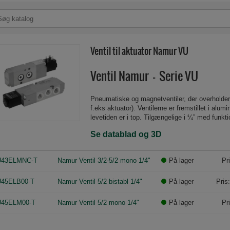
Ventil til aktuator Namur VU
Ventil Namur - Serie VU
Pneumatiske og magnetventiler, der overholde
f.eks aktuator). Ventilerne er fremstillet i alu
levetiden er i top. Tilgængelige i ¼” med funktio
Se datablad og 3D
U43ELMNC-T
Namur Ventil 3/2-5/2 mono 1/4"
På lager
Pr
45ELB00-T
Namur Ventil 5/2 bistabl 1/4"
På lager
Pris
45ELM00-T
Namur Ventil 5/2 mono 1/4"
På lager
Pr