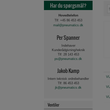
Har du spørgsmål?
Hovedtelefon
Tlf: +45 86 453 453
mail@pneumatics.dk
Per Spanner
Indehaver
Kunderådgivning/teknik
Tlf: 28 143 453
ps@pneumatics.dk
Jakob Kamp
V
Intern teknisk ordrebehandler
Tlf: 86 453 453
VU
jk@pneumatics.dk
VU
Ventiler
Beslag og tilbehør for 