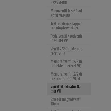
3/2 VM400
Microventil M5-Ø4 ad
apter VM400
Tryk- og drejeknapper 
for adapterventiler
Pedalventil / fodventi
l 1/4"-Ø4 VP
Ventil 2/2 direkte ope
reret VQD
Membranventil 2/2 in
ddirekte opereret VQI
Membranventil 2/2 di
rekte opereret. VQM
Ventil til aktuator Na
mur VU
Stik for magnetventil 
10mm