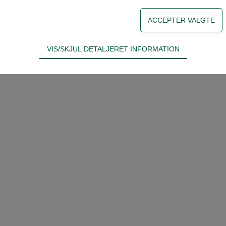
VIS/SKJUL DETALJERET INFORMATION
ødvendige for hjemmesidens grundlæggende funktioner som fx navigati
n derfor ikke fravælges.
s til at optimere design, brugervenlighed og effektiviteten af en hjemme
tik om antal besøg og hvordan hjemmesiden bruges.